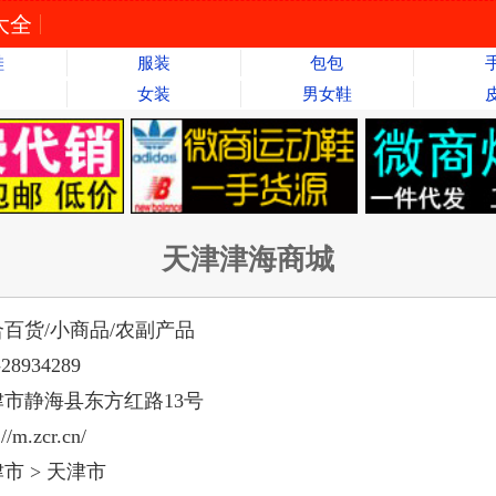
大全
鞋
服装
包包
女装
男女鞋
天津津海商城
百货/小商品/农副产品
-28934289
津市静海县东方红路13号
://m.zcr.cn/
津市
>
天津市