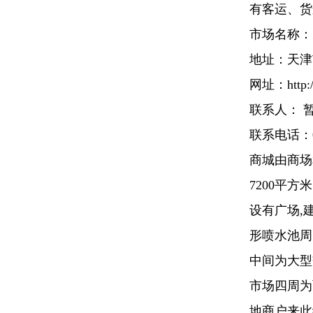
有客运、货
市场名称
地址：天津
网址：http://
联系人： 
联系电话：0
商城由商场
7200平
设有广场,
形喷水池周
中间为大型
市场四周为
地商户来此