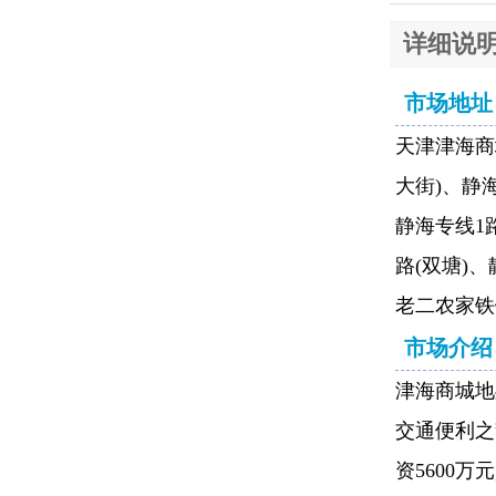
详细说明
市场地址
天津津海商
大街)、静
静海专线1路
路(双塘)、
老二农家铁
市场介绍
津海商城地
交通便利之
资5600