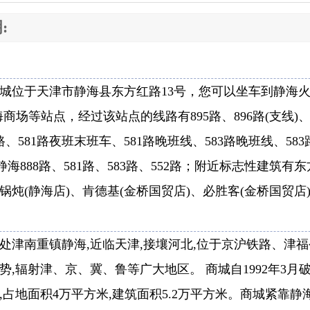
:
城位于天津市静海县东方红路13号，您可以坐车到静海火
海商场等站点，经过该站点的线路有895路、896路(支线)
、581路夜班末班车、581路晚班线、583路晚班线、583
静海888路、581路、583路、552路；附近标志性建筑有
锅炖(静海店)、肯德基(金桥国贸店)、必胜客(金桥国贸店)
处津南重镇静海,近临天津,接壤河北,位于京沪铁路、津福
势,辐射津、京、冀、鲁等广大地区。 商城自1992年3月破
万元,占地面积4万平方米,建筑面积5.2万平方米。商城紧靠静