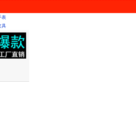
手表
皮具