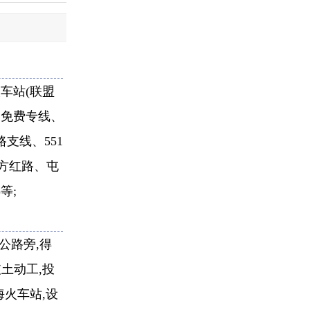
车站(联盟
、免费专线、
路支线、551
东方红路、屯
等;
公路旁,得
土动工,投
海火车站,设