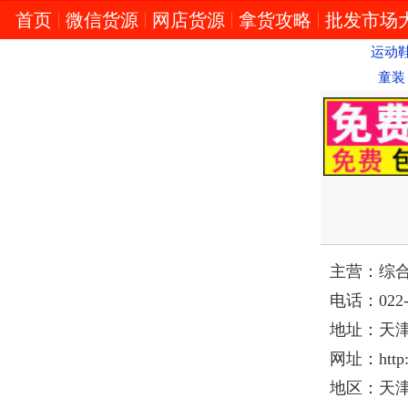
首页
微信货源
网店货源
拿货攻略
批发市场
运动
童装
主营：
综合
电话：
022
地址：
天
网址：
http
地区：
天