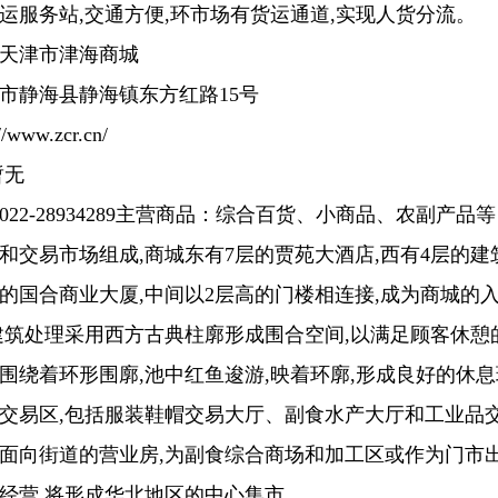
运服务站,交通方便,环市场有货运通道,实现人货分流。
：天津市津海商城
市静海县静海镇东方红路15号
www.zcr.cn/
暂无
22-28934289主营商品：综合百货、小商品、农副产品
和交易市场组成,商城东有7层的贾苑大酒店,西有4层的建
方米的国合商业大厦,中间以2层高的门楼相连接,成为商城的
建筑处理采用西方古典柱廓形成围合空间,以满足顾客休憩
围绕着环形围廓,池中红鱼逡游,映着环廓,形成良好的休
交易区,包括服装鞋帽交易大厅、副食水产大厅和工业品
面向街道的营业房,为副食综合商场和加工区或作为门市出
经营,将形成华北地区的中心集市。